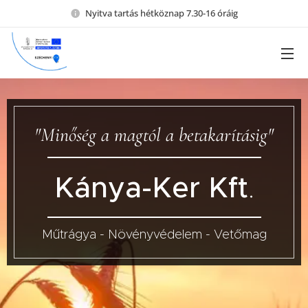
Nyitva tartás hétköznap 7.30-16 óráig
"Minőség a magtól a betakarításig"
Kánya-Ker
Kft
.
Műtrágya - Növényvédelem - Vetőmag