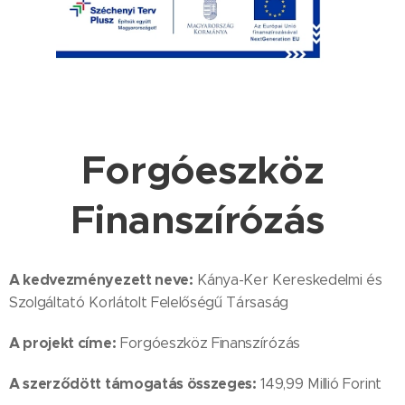
Forgóeszköz
Finanszírózás
A kedvezményezett neve:
Kánya-Ker Kereskedelmi és
Szolgáltató Korlátolt Felelőségű Társaság
A projekt címe:
Forgóeszköz Finanszírózás
A szerződött támogatás összeges:
149,99 Millió Forint