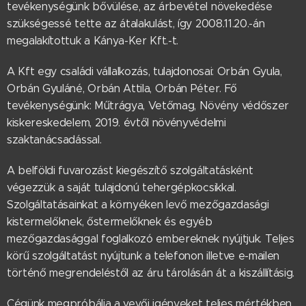
tevékenységünk bővülése, az árbevétel növekedése
szükségessé tette az átalakulást, így 2008.11.20.-án
megalakítottuk a Kánya-Ker Kft.-t.
A Kft egy családi vállalkozás, tulajdonosai: Orbán Gyula,
Orbán Gyuláné, Orbán Attila, Orbán Péter. Fő
tevékenységünk: Műtrágya, Vetőmag, Növény védőszer
kiskereskedelem, 2019. évtől növényvédelmi
szaktanácsadással.
A belföldi fuvarozást kiegészítő szolgáltatásként
végezzük a saját tulajdonú tehergépkocsikkal.
Szolgáltatásainkat a környéken levő mezőgazdasági
kistermelőknek, őstermelőknek és egyéb
mezőgazdasággal foglalkozó embereknek nyújtjuk. Teljes
körű szolgáltatást nyújtunk a telefonon illetve e-mailen
történő megrendeléstől az áru tárolásán át a kiszállításig.
Cégünk megpróbálja a vevői igényeket teljes mértékben