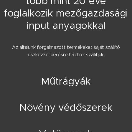
több mint 20 éve
foglalkozik mezőgazdasági
input anyagokkal
Az általunk forgalmazott termékeket saját szállító
eszközzel kérésre házhoz szállítjuk.
Műtrágyák
Növény védőszerek