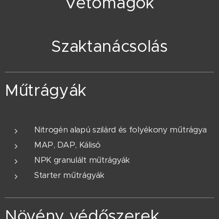
Vetőmagok
Szaktanácsolás
Műtrágyák
Nitrogén alapú szilárd és folyékony műtrágya
MAP, DAP, Kálisó
NPK granulált műtrágyák
Starter műtrágyák
Növény védőszerek