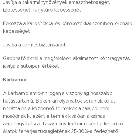
Javítja a takarmánynövények emészthetoségét,
ízletességét, fagytúró képességét
Fokozza a károsítókkal és kórokozókkal szembeni ellenálló
képességet
Javítja a termésbiztonságot
Gabonaféléknél a megfelelöen alkalmazott kéntrágyazás
javitja a sütoipari értéket
Karbamid
A karbamid amid-nitrogénje viszonylag hosszabb
hatástartamú. Biokémiai folyamatok során alakul át
nitráttá és a közbenső termékek a talajból nem
mosódnak ki, ezért e termék kiválóan alkalmas
alaptrágyázásra. Takarmány-karbamidként a kérődző
állatok fehérjeszükségletének 25-30%-a fedezhető