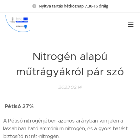
Nyitva tartás hétköznap 7.30-16 óráig
Nitrogén alapú
műtrágyákról pár szó
2023.02.14
Pétisó 27%
A Pétisó nitrogénjében azonos arányban van jelen a
lassabban ható ammónium-nitrogén, és a gyors hatást
biztosító nitrát-nitrogén.