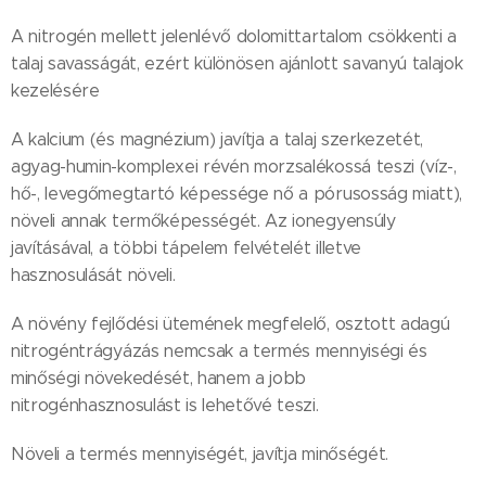
A nitrogén mellett jelenlévő dolomittartalom csökkenti a
talaj savasságát, ezért különösen ajánlott savanyú talajok
kezelésére
A kalcium (és magnézium) javítja a talaj szerkezetét,
agyag-humin-komplexei révén morzsalékossá teszi (víz-,
hő-, levegőmegtartó képessége nő a pórusosság miatt),
növeli annak termőképességét. Az ionegyensúly
javításával, a többi tápelem felvételét illetve
hasznosulását növeli.
A növény fejlődési ütemének megfelelő, osztott adagú
nitrogéntrágyázás nemcsak a termés mennyiségi és
minőségi növekedését, hanem a jobb
nitrogénhasznosulást is lehetővé teszi.
Növeli a termés mennyiségét, javítja minőségét.