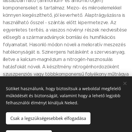
lassabban ható (ammónium- és amid-nitrogén)
komponenseket is tartalmaz. Mezo- és mikroelemekkel
könnyen kiegészíthető, jól keverhető. Alaptrágyázásra is
használható ősszel - szántás előtt kipermetezve. Az
egyenletes terítés, a viaszos növényi részek nedvesítése
elősegíti a szármaradványok bomlási és humifikációs
folyamatait. Hasonló módon növeli a melioratív meszezés
hatékonyságát is. Szinergens hatásként a szervesanyag,
illetve a kalcium-magnézium a nitrogén-hasznosulás
hatásfokát növeli. A készítmény nitrogénhordozóként
szuszpenziós vagy többkomponensű folyékony műtrágya
előállításához is felhasználható.
Sütiket használunk, hogy biztosítsuk a weboldal megfelelő
működését és biztonságát, valamint hogy a lehető legjobb
felhasználói élményt kínáljuk Neked.
Share
Csak a legszükségesebbek elfogadása
E-mail: kanyaker@kanyaker.hu