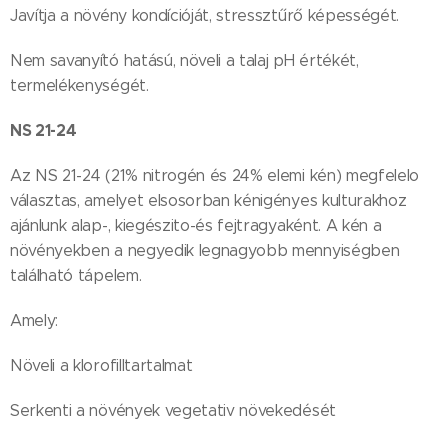
Javítja a növény kondícióját, stressztűrő képességét.
Nem savanyító hatású, növeli a talaj pH értékét,
termelékenységét.
NS 21-24
Az NS 21-24 (21% nitrogén és 24% elemi kén) megfelelo
választas, amelyet elsosorban kénigényes kulturakhoz
ajánlunk alap-, kiegészito-és fejtragyaként. A kén a
növényekben a negyedik legnagyobb mennyiségben
található tápelem.
Amely:
Növeli a klorofilltartalmat
Serkenti a növények vegetativ növekedését