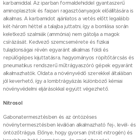
karbamiddal. Az iparban formaldehiddel gyantaszerű
aminoplasztok és faipari ragasztóanyagok előállítására is
alkalmas. A karbamidot ajánlatos a vetés előtt legalább
két-három héttel a talajba juttatni, így a bomlása során
keletkező szalmiák (ammónia) nem gátolja a magok
csírázását. Kedvező szemcsemérete és fizikai
tulajdonságai révén egyaránt alkalmas földi és
repülőgépes kijuttatásra, hagyományos röpítőtárcsás és
pneumatikus rendszerű műtrágyaszóró gépek egyaránt
alkalmazhatók. Oldata a növényvédő szerekkel általában
jól keverhető, így a lombtrágyázás különböző kémiai
növényvédelmi eljárásokkal együtt végezhető.
Nitrosol
Gabonatermesztésben és az öntözéses
növénytermesztésben kiválóan alkalmazható fej-, levél- és
öntözőtrágya. Előnye, hogy gyorsan (nitrát-nitrogén) és